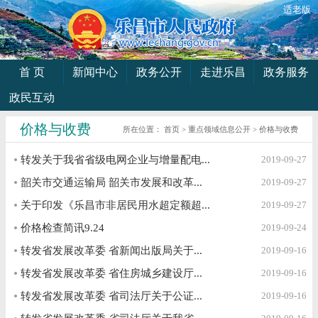
适老版
首 页
新闻中心
政务公开
走进乐昌
政务服务
政民互动
价格与收费
所在位置：
首页
>
重点领域信息公开
>
价格与收费
转发关于我省省级电网企业与增量配电...
2019-09-27
韶关市交通运输局 韶关市发展和改革...
2019-09-27
关于印发《乐昌市非居民用水超定额超...
2019-09-27
价格检查简讯9.24
2019-09-24
转发省发展改革委 省新闻出版局关于...
2019-09-16
转发省发展改革委 省住房城乡建设厅...
2019-09-16
转发省发展改革委 省司法厅关于公证...
2019-09-16