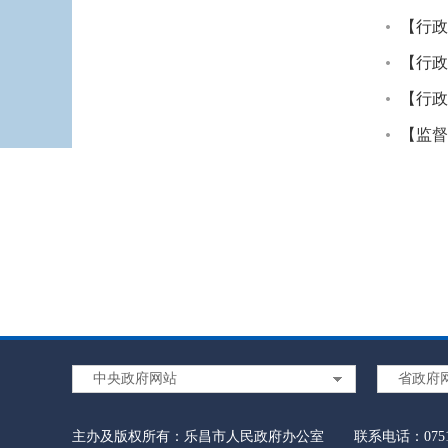
医疗卫生机构信息
【行政
【行政
科技管理和项目经费信息
【行政
国有企业信息
【监督
旅游市场监管执法信息
民政信息
乡村振兴信息
产品质量监管执法
就业创业
中央政府网站
省政府
知识产权行政处罚
主办及版权所有：乐昌市人民政府办公室
联系电话：0751-