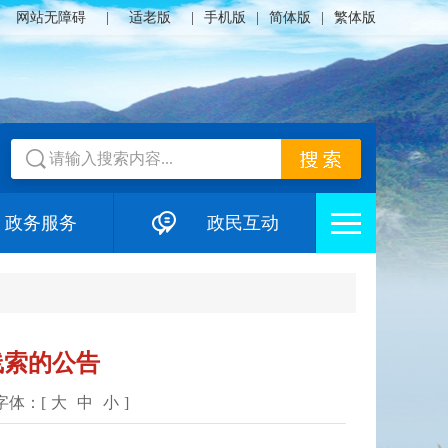
网站无障碍
|
适老版
|
手机版
|
简体版
|
繁体版
政务服务
政民互动
线索的公告
字体：[
大
中
小
]