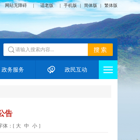
网站无障碍
|
适老版
|
手机版
|
简体版
|
繁体版
政务服务
政民互动
公告
字体：[
大
中
小
]