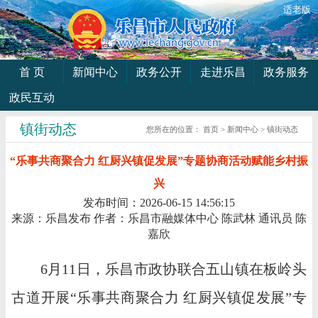
适老版
首 页
新闻中心
政务公开
走进乐昌
政务服务
政民互动
镇街动态
您所在的位置：
首页
>
新闻中心
>
镇街动态
“乐事共商聚合力 红厨兴镇促发展”专题协商活动赋能乡村振
兴
发布时间：2026-06-15 14:56:15
来源：乐昌发布
作者：乐昌市融媒体中心 陈武林 通讯员 陈
嘉欣
6月11日，乐昌市政协联合五山镇在板岭头
古道开展“乐事共商聚合力 红厨兴镇促发展”专