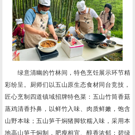
绿意清幽的竹林间，特色烹饪展示环节精
彩纷呈。厨师们以五山原生态食材同台竞技，
匠心烹制四道镇域招牌特色菜：五山竹筒香菇
蒸鸡清香扑鼻，以鲜竹入味、肉质鲜嫩，饱含
山野本味；五山笋干焖猪脚软糯入味，采用本
地高山笋干焖制，肥瘦相宜、醇香浓郁；碧绿