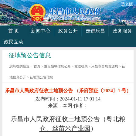
适老版
首 页
新闻中心
政务公开
走进乐昌
政务服务
政民互动
征地预公告信息
您所在的位置：
首页
>
重点领域信息公开
>
党政机关
>
乐昌市自然资源局
>
征
地信息公开
>
征地预公告信息
乐昌市人民政府征收土地预公告 （乐府预征〔2024〕1 号）
发布时间：2024-01-11 17:01:14
来源：本网
作者：
乐昌市人民政府征收土地预公告（粤北粮
仓、丝苗米产业园
）