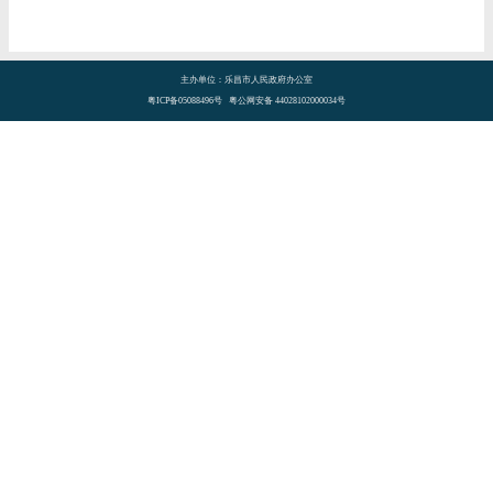
主办单位：乐昌市人民政府办公室
粤ICP备05088496号 粤公网安备 44028102000034号