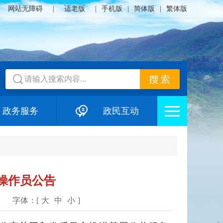
网站无障碍
|
适老版
|
手机版
|
简体版
|
繁体版
政务服务
政民互动
操作员公告
字体：[
大
中
小
]