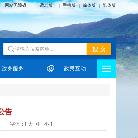
网站无障碍
|
适老版
|
手机版
|
简体版
|
繁体版
政务服务
政民互动
公告
字体：[
大
中
小
]