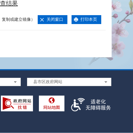
抽查结果
、复制或建立镜像）
关闭窗口
打印本页
县市区政府网站