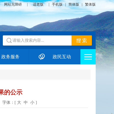
网站无障碍
|
适老版
|
手机版
|
简体版
|
繁体版
政务服务
政民互动
果的公示
字体：[
大
中
小
]