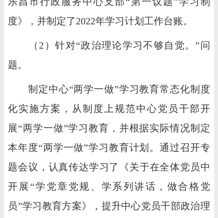
乐昌市行政服务中心支部“第一议题”学习制
度》，并制定了2022年学习计划工作台账。
（2）针对“政治理论学习不够自觉。”问
题。
制定中心“两学一做”学习教育常态化制度
化实施方案，从制度上规范中心党员干部开
展“两学一做”学习教育，并根据实际情况制定
本年度“两学一做”学习教育计划。通过召开专
题会议，认真传达学习了《关于在全体党员中
开展“学党章党规、学系列讲话，做合格党
员”学习教育方案》，提升中心党员干部政治理