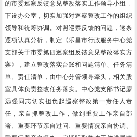
的市委巡察反馈意见整改落实工作领导小组，
下设办公室，切实加强对巡察整改工作的组织
领导和统筹协调。对照巡察反馈的问题，逐条
逐项认真分析，制定《乐昌市行政服务中心党
支部关于市委第四巡察组反馈意见整改落实方
案》，建立整改落实台账和问题清单、任务清
单、责任清单，由中心分管领导牵头，相关股
室具体负责整改任务落实。中心党支部书记廖
远强同志切实担负起巡察整改第一责任人责
任，亲自抓整改工作，做到重要工作亲自部
署、重要环节亲自过问、重要情况亲自协调、