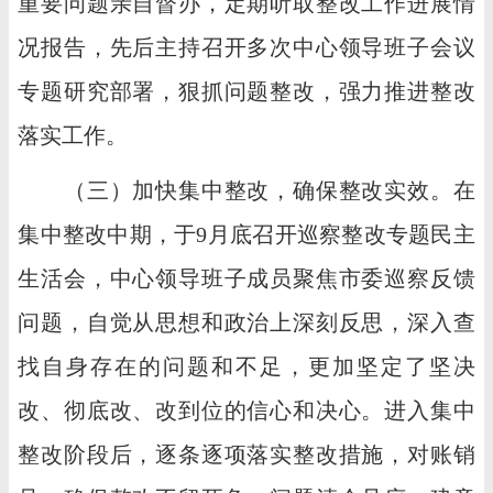
重要问题亲自督办，定期听取整改工作进展情
况报告，先后主持召开多次中心领导班子会议
专题研究部署，狠抓问题整改，强力推进整改
落实工作。
（三）加快集中整改，确保整改实效。在
集中整改中期，于9月底召开巡察整改专题民主
生活会，中心领导班子成员聚焦市委巡察反馈
问题，自觉从思想和政治上深刻反思，深入查
找自身存在的问题和不足，更加坚定了坚决
改、彻底改、改到位的信心和决心。进入集中
整改阶段后，逐条逐项落实整改措施，对账销