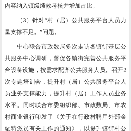
内容纳入镇级绩效考核并增加占比。
（3）针对“村（居）公共服务平台人员力
量支撑不足。”问题。
中心联合市政数局多次走访各镇街基层公
共服务中心调研，督促各镇街完善公共服务平
台设备设施，按需求配齐公共服务人员。召开2
次专题培训会，提升村（居）公共服务平台人
员业务支撑能力，提升村（居）工作人员业务
水平。同时联合市委组织部、市政数局、市农
村商业银行印发了《关于在行政村聘用外部金
融特派员有关工作的通知》，以提升镇街村公