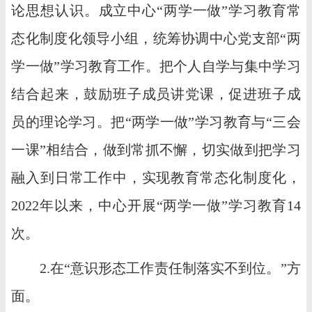
论思想认识。成立中心“两学一做”学习教育常
态化制度化领导小组，统筹协调中心党支部“两
学一做”学习教育工作。把个人自学与集中学习
结合起来，鼓励班子成员讲党课，促进班子成
员的理论学习。把“两学一做”学习教育与“三会
一课”相结合，做到常抓不懈，切实做到把学习
融入到日常工作中，实现教育常态化制度化，
2022年以来，中心开展“两学一做”学习教育14
次。
2.在“意识形态工作责任制落实不到位。”方
面。