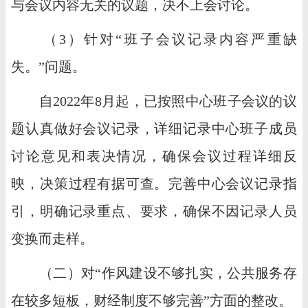
与会议内容无关的议题，决不上会讨论。
（3）针对“班子会议记录内容严重缺
失。”问题。
自2022年8月起，已按照中心班子会议的议
题认真做好会议记录，详细记录中心班子成员
讨论意见和表决情况，确保会议过程详细反
映，决策过程有据可查。完善中心会议记录指
引，明确记录重点、要求，确保不因记录人员
变换而走样。
（二）对“作风建设不够扎实，公共服务存
在较多短板，财经制度不够完善”方面的整改。