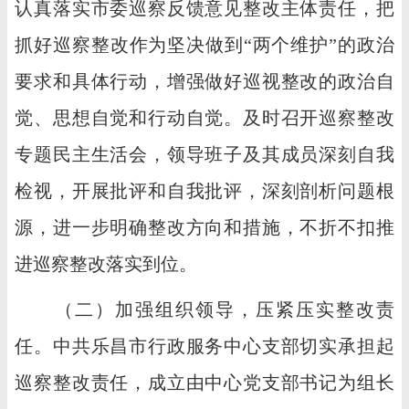
认真落实市委巡察反馈意见整改主体责任，把
抓好巡察整改作为坚决做到“两个维护”的政治
要求和具体行动，增强做好巡视整改的政治自
觉、思想自觉和行动自觉。及时召开巡察整改
专题民主生活会，领导班子及其成员深刻自我
检视，开展批评和自我批评，深刻剖析问题根
源，进一步明确整改方向和措施，不折不扣推
进巡察整改落实到位。
（二）加强组织领导，压紧压实整改责
任。中共乐昌市行政服务中心支部切实承担起
巡察整改责任，成立由中心党支部书记为组长