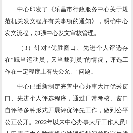
中心印发了《乐昌市行政服务中心关于规
范机关发文程序有关事项的通知》，明确中心
发文流程，加强中心发文审核管理。
（3）针对“优胜窗口、先进个人评选存
在“既当运动员，又当裁判员”的情况，评选工
作在一定程度上有失公允。”问题。
中心已重新制定完善中心办事大厅优秀窗
口、先进个人评选程序，通过日常考核、窗口
自评等多种形式开展评优评先工作，做到公平
公正公开。2022年以来中心办事大厅工作人员1