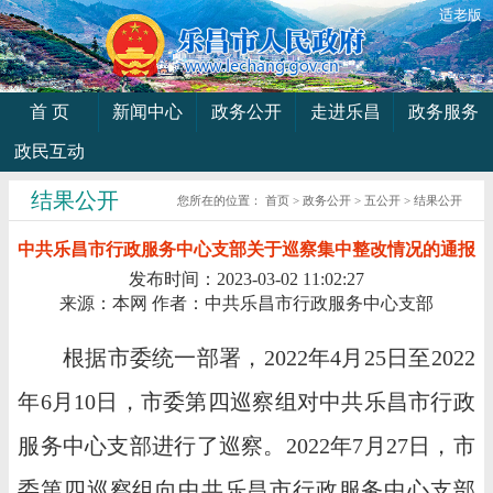
适老版
首 页
新闻中心
政务公开
走进乐昌
政务服务
政民互动
结果公开
您所在的位置：
首页
>
政务公开
>
五公开
>
结果公开
中共乐昌市行政服务中心支部关于巡察集中整改情况的通报
发布时间：2023-03-02 11:02:27
来源：本网
作者：中共乐昌市行政服务中心支部
根据市委统一部署，2022年4月25日至2022
年6月10日，市委第四巡察组对中共乐昌市行政
服务中心支部进行了巡察。2022年7月27日，市
委第四巡察组向中共乐昌市行政服务中心支部