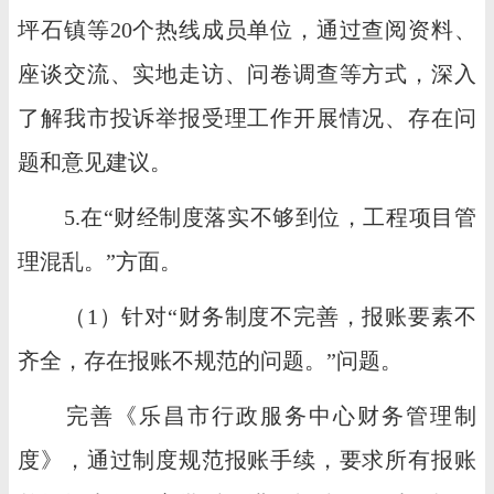
坪石镇等20个热线成员单位，通过查阅资料、
座谈交流、实地走访、问卷调查等方式，深入
了解我市投诉举报受理工作开展情况、存在问
题和意见建议。
5.在“财经制度落实不够到位，工程项目管
理混乱。”方面。
（1）针对“财务制度不完善，报账要素不
齐全，存在报账不规范的问题。”问题。
完善《乐昌市行政服务中心财务管理制
度》，通过制度规范报账手续，要求所有报账