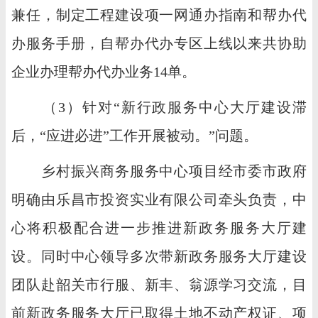
兼任，制定工程建设项一网通办指南和帮办代
办服务手册，自帮办代办专区上线以来共协助
企业办理帮办代办业务14单。
（3）针对“新行政服务中心大厅建设滞
后，“应进必进”工作开展被动。”问题。
乡村振兴商务服务中心项目经市委市政府
明确由乐昌市投资实业有限公司牵头负责，中
心将积极配合进一步推进新政务服务大厅建
设。同时中心领导多次带新政务服务大厅建设
团队赴韶关市行服、新丰、翁源学习交流，目
前新政务服务大厅已取得土地不动产权证、项