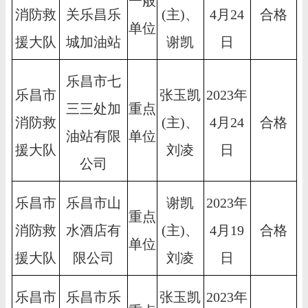
一般
消防救
关乐昌乐
(主)、
4月24
合格
单位
援大队
城加油站
谢凯
日
乐昌市七
乐昌市
张玉凯
2023年
三三处加
重点
消防救
(主)、
4月24
合格
油站有限
单位
援大队
刘凌
日
公司
乐昌市
乐昌市山
谢凯
2023年
重点
消防救
水酒店有
(主)、
4月19
合格
单位
援大队
限公司
刘凌
日
乐昌市
乐昌市乐
张玉凯
2023年