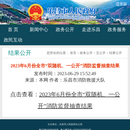
适老版
首 页
新闻中心
政务公开
走进乐昌
政务服务
政民互动
结果公开
您所在的位置：
首页
>
政务公开
>
五公开
>
结果公开
2023年6月份全市“双随机、一公开”消防监督抽查结果
发布时间：2023-06-29 15:52:49
来源：本网
作者：乐昌市消防救援大队
点击查看：
2023年6月份全市“双随机、一公
开”消防监督抽查结果
主办单位：乐昌市人民政府办公室
粤ICP备05088496号 粤公网安备 44028102000034号