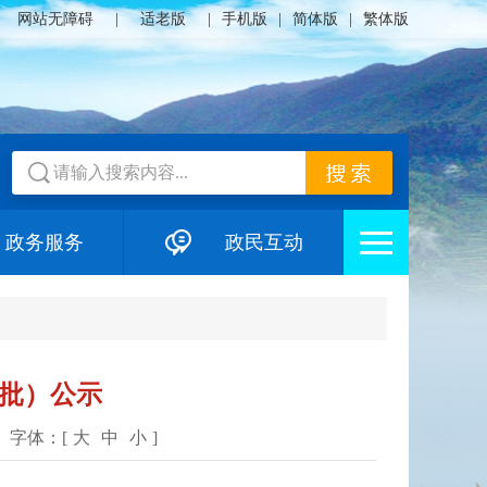
网站无障碍
|
适老版
|
手机版
|
简体版
|
繁体版
政务服务
政民互动
3批）公示
字体：[
大
中
小
]