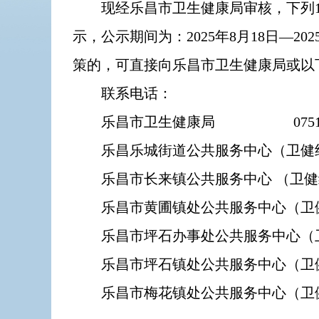
现经乐昌市卫生健康局审核，下列
示，公示期间为：2025年8月18日—
策的，可直接向乐昌市卫生健康局或以
联系电话：
乐昌市卫生健康局 0751-558
乐昌乐城街道公共服务中心（卫健组） 0
乐昌市长来镇公共服务中心 （卫健组） 0
乐昌市黄圃镇处公共服务中心（卫健组） 0
乐昌市坪石办事处公共服务中心（卫健组） 
乐昌市坪石镇处公共服务中心（卫健组） 0
乐昌市梅花镇处公共服务中心（卫健组） 0