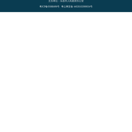
主办单位：乐昌市人民政府办公室
粤ICP备05088496号 粤公网安备 44028102000034号