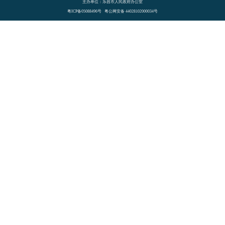
主办单位：乐昌市人民政府办公室
粤ICP备05088496号 粤公网安备 44028102000034号