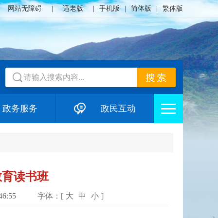
网站无障碍
|
适老版
|
手机版
|
简体版
|
繁体版
政务服务
政民互动
教育读书班
6:55
字体：[
大
中
小
]