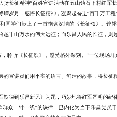
 弘扬长征精神”百姓宣讲活动在五山镇石下村红军
峥嵘岁月，感悟长征精神，凝聚起奋进“百千万工程
同学们献上了一首饱含深情的《长征颂》。铿锵
跨越千山万水的伟大远征；而乐昌人民的长征，则
，聆听《长征颂》，感受格外深刻。”一位现场群众
的宣讲员们用平实的语言、鲜活的故事，将长征精
铁律到乐昌新风》为题，巧妙地将红军严明的纪律
拿群众一针一线”的铁律，已内化为当下乐昌党员干