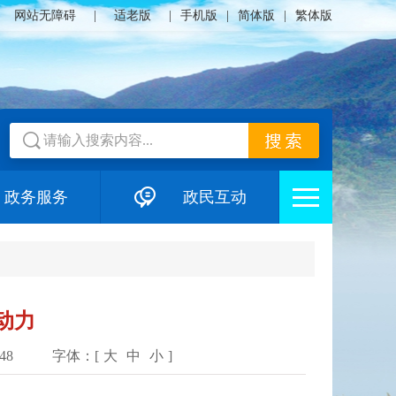
网站无障碍
|
适老版
|
手机版
|
简体版
|
繁体版
政务服务
政民互动
动力
48
字体：[
大
中
小
]