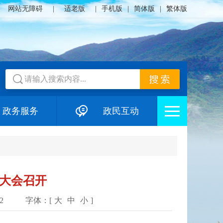
网站无障碍
|
适老版
|
手机版
|
简体版
|
繁体版
政务服务
政民互动
部大会召开
2
字体：[
大
中
小
]