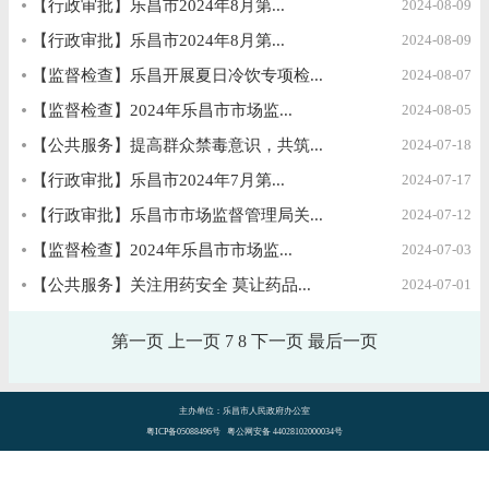
【行政审批】乐昌市2024年8月第...
2024-08-09
【行政审批】乐昌市2024年8月第...
2024-08-09
【监督检查】乐昌开展夏日冷饮专项检...
2024-08-07
【监督检查】2024年乐昌市市场监...
2024-08-05
【公共服务】提高群众禁毒意识，共筑...
2024-07-18
【行政审批】乐昌市2024年7月第...
2024-07-17
【行政审批】乐昌市市场监督管理局关...
2024-07-12
【监督检查】2024年乐昌市市场监...
2024-07-03
【公共服务】关注用药安全 莫让药品...
2024-07-01
第一页
上一页
7
8
下一页
最后一页
主办单位：乐昌市人民政府办公室
粤ICP备05088496号 粤公网安备 44028102000034号