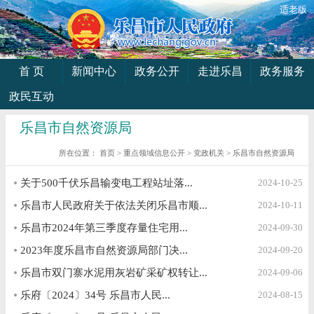
适老版
首 页
新闻中心
政务公开
走进乐昌
政务服务
政民互动
乐昌市自然资源局
所在位置：
首页
>
重点领域信息公开
>
党政机关
>
乐昌市自然资源局
关于500千伏乐昌输变电工程站址落...
2024-10-25
乐昌市人民政府关于依法关闭乐昌市顺...
2024-10-11
乐昌市2024年第三季度存量住宅用...
2024-09-30
2023年度乐昌市自然资源局部门决...
2024-09-20
乐昌市双门寨水泥用灰岩矿采矿权转让...
2024-09-06
乐府〔2024〕34号 乐昌市人民...
2024-08-15